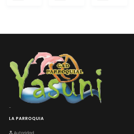
Convocatorias
GESTIÓN ADMINISTRATIVA
Plan de desarrollo y Ordenamiento Territorial - PD
Plan Anual Contratación - PAC
Plan Operativo Anual - POA
Convenios Institucionales
PRESUPUESTO: EJECUCIÓN Y REPORTES
Cédulas presupuestarias y balances
Procesos de contratación
Ejecución Presupuestaria
-
Obras y proyectos
LA PARROQUIA
Autoridad