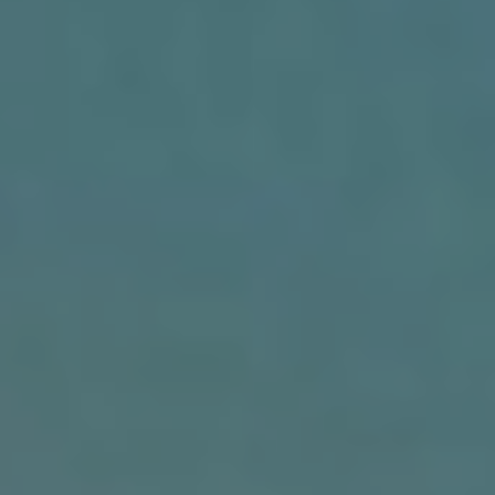
Convocatorias
GESTIÓN ADMINISTRATIVA
Plan de desarrollo y Ordenamiento Territorial - PD
Plan Anual Contratación - PAC
Plan Operativo Anual - POA
Convenios Institucionales
PRESUPUESTO: EJECUCIÓN Y REPORTES
Cédulas presupuestarias y balances
Procesos de contratación
Ejecución Presupuestaria
Obras y proyectos