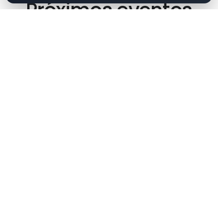
Próximos eventos
OPINIÓN CIUDADANA 2023
Tu opinión es importante en este Proceso de
RENDICIÓN DE CUENTAS 2023. Ingresa y déjanos tus
temas, dudas o sugerencias sobre que tema
deseas que rindamos cuentas.
INGRESA AQUI.
RENDICIÓN DE CUENTAS 2023