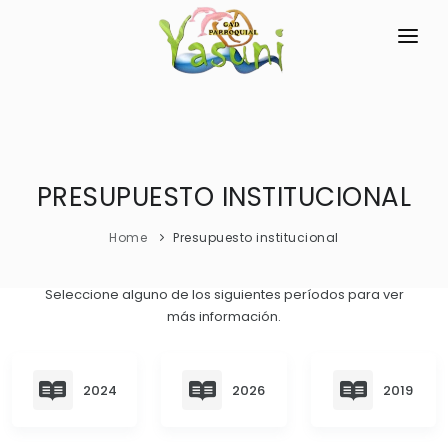
INICIO
LA PARROQUIA
PRESUPUESTO INSTITUCIONAL
RESEÑA HISTÓRICA
GAD
Historia Antigua
TRANSPARENCIA
Home
Presupuesto institucional
Historia Actual
GESTIÓN Y PRESUPUESTO
Seleccione alguno de los siguientes períodos para ver
GEOGRAFÍA
más información.
GESTIÓN INSTITUCIONAL
MECANISMOS DE PARTICIPACIÓN
Ubicación
Sesiones Ordinarias
TURISMO
CIUDADANÍA ACTIVA
2024
2026
2019
Sesiones Extraordinarias
Solicitud de acceso información pública
Resoluciones
NEW