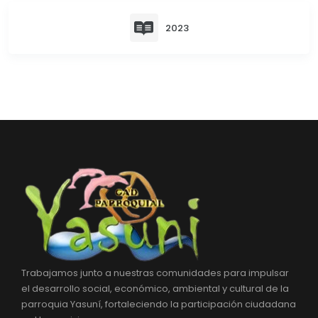
Convocatorias
2023
GESTIÓN ADMINISTRATIVA
Plan de desarrollo y Ordenamiento Territorial - PD
Plan Anual Contratación - PAC
Plan Operativo Anual - POA
Convenios Institucionales
PRESUPUESTO: EJECUCIÓN Y REPORTES
Cédulas presupuestarias y balances
Procesos de contratación
Ejecución Presupuestaria
Trabajamos junto a nuestras comunidades para impulsar
Obras y proyectos
el desarrollo social, económico, ambiental y cultural de la
parroquia Yasuní, fortaleciendo la participación ciudadana