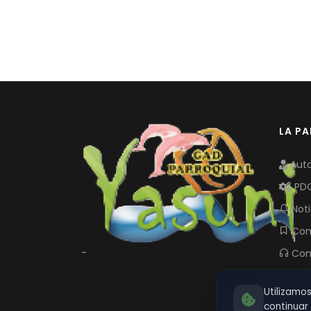
LA P
Auto
PD
Noti
Com
-
Con
Utilizamo
continua