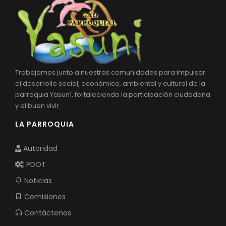
Convocatorias
GESTIÓN ADMINISTRATIVA
Plan de desarrollo y Ordenamiento Territorial - PD
Plan Anual Contratación - PAC
Trabajamos junto a nuestras comunidades para impulsar
el desarrollo social, económico, ambiental y cultural de la
Plan Operativo Anual - POA
parroquia Yasuní, fortaleciendo la participación ciudadana
Convenios Institucionales
y el buen vivir.
LA PARROQUIA
PRESUPUESTO: EJECUCIÓN Y REPORTES
Cédulas presupuestarias y balances
Autoridad
Procesos de contratación
PDOT
Noticias
Ejecución Presupuestaria
Comisiones
Obras y proyectos
Contáctenos