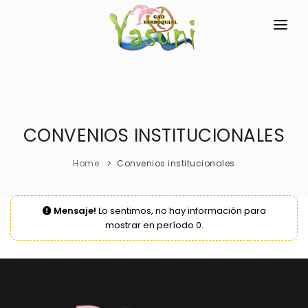
INICIO
LA PARROQUIA
CONVENIOS INSTITUCIONALES
RESEÑA HISTÓRICA
GAD
Historia Antigua
TRANSPARENCIA
Home
Convenios institucionales
Historia Actual
GESTIÓN Y PRESUPUESTO
GEOGRAFÍA
Mensaje!
Lo sentimos, no hay información para
GESTIÓN INSTITUCIONAL
MECANISMOS DE PARTICIPACIÓN
mostrar en período 0.
Ubicación
Sesiones Ordinarias
TURISMO
CIUDADANÍA ACTIVA
Sesiones Extraordinarias
Solicitud de acceso información pública
Resoluciones
NEW