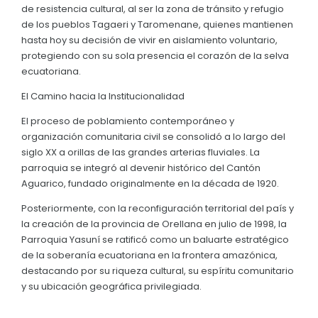
de resistencia cultural, al ser la zona de tránsito y refugio
Convocatorias
de los pueblos Tagaeri y Taromenane, quienes mantienen
hasta hoy su decisión de vivir en aislamiento voluntario,
GESTIÓN ADMINISTRATIVA
protegiendo con su sola presencia el corazón de la selva
ecuatoriana.
Plan de desarrollo y Ordenamiento Territorial - PD
El Camino hacia la Institucionalidad
Plan Anual Contratación - PAC
El proceso de poblamiento contemporáneo y
Plan Operativo Anual - POA
organización comunitaria civil se consolidó a lo largo del
Convenios Institucionales
siglo XX a orillas de las grandes arterias fluviales. La
parroquia se integró al devenir histórico del Cantón
PRESUPUESTO: EJECUCIÓN Y REPORTES
Aguarico, fundado originalmente en la década de 1920.
Cédulas presupuestarias y balances
Posteriormente, con la reconfiguración territorial del país y
la creación de la provincia de Orellana en julio de 1998, la
Procesos de contratación
Parroquia Yasuní se ratificó como un baluarte estratégico
Ejecución Presupuestaria
de la soberanía ecuatoriana en la frontera amazónica,
destacando por su riqueza cultural, su espíritu comunitario
Obras y proyectos
y su ubicación geográfica privilegiada.