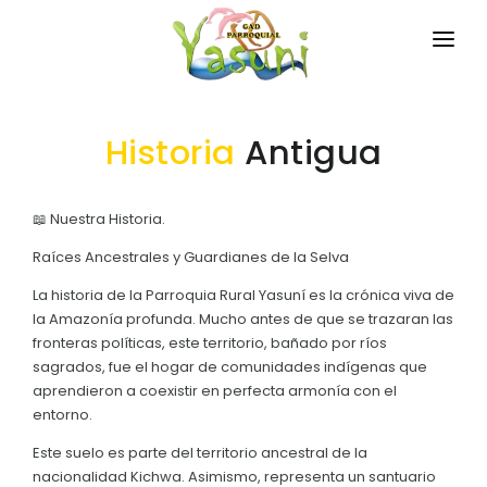
INICIO
Historia
Antigua
LA PARROQUIA
RESEÑA HISTÓRICA
GAD
📖 Nuestra Historia.
Historia Antigua
TRANSPARENCIA
Raíces Ancestrales y Guardianes de la Selva
Historia Actual
La historia de la Parroquia Rural Yasuní es la crónica viva de
GESTIÓN Y PRESUPUESTO
la Amazonía profunda. Mucho antes de que se trazaran las
GEOGRAFÍA
fronteras políticas, este territorio, bañado por ríos
GESTIÓN INSTITUCIONAL
MECANISMOS DE PARTICIPACIÓN
sagrados, fue el hogar de comunidades indígenas que
Ubicación
aprendieron a coexistir en perfecta armonía con el
Sesiones Ordinarias
TURISMO
CIUDADANÍA ACTIVA
entorno.
Sesiones Extraordinarias
Este suelo es parte del territorio ancestral de la
Solicitud de acceso información pública
Resoluciones
nacionalidad Kichwa. Asimismo, representa un santuario
NEW