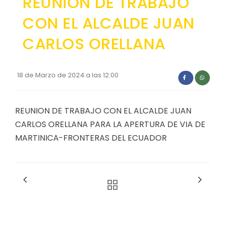
REUNION DE TRABAJO
Convocatorias
CON EL ALCALDE JUAN
GESTIÓN ADMINISTRATIVA
CARLOS ORELLANA
Plan de desarrollo y Ordenamiento Territorial - PD
Plan Anual Contratación - PAC
18 de Marzo de 2024 a las 12:00
Plan Operativo Anual - POA
Convenios Institucionales
REUNION DE TRABAJO CON EL ALCALDE JUAN
CARLOS ORELLANA PARA LA APERTURA DE VIA DE
PRESUPUESTO: EJECUCIÓN Y REPORTES
MARTINICA-FRONTERAS DEL ECUADOR
Cédulas presupuestarias y balances
Procesos de contratación
Ejecución Presupuestaria
Obras y proyectos